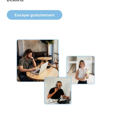
E
s
s
a
y
e
r
g
r
a
t
u
i
t
e
m
e
n
t