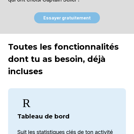
E
s
s
a
y
e
r
g
r
a
t
u
i
t
e
m
e
n
t
Toutes les fonctionnalités
dont tu as besoin, déjà
incluses
Tableau de bord
Suit les statistiques clés de ton activité