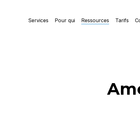
Skip
to
Services
Pour qui
Ressources
Tarifs
C
main
content
Amé